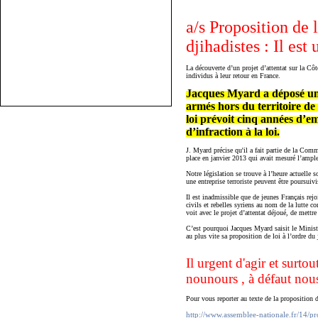
a/s Proposition de 
djihadistes : Il est 
La découverte d’un projet d’attentat sur la C
individus à leur retour en France.
Jacques Myard a déposé une p
armés hors du territoire de
loi prévoit cinq années d’e
d’infraction à la loi.
J. Myard précise qu'il a fait partie de la Com
place en janvier 2013 qui avait mesuré l’amp
Notre législation se trouve à l’heure actuelle 
une entreprise terroriste peuvent être poursuivis
Il est inadmissible que de jeunes Français rej
civils et rebelles syriens au nom de la lutte c
voit avec le projet d’attentat déjoué, de mettre
C’est pourquoi Jacques Myard saisit le Ministr
au plus vite sa proposition de loi à l’ordre du
Il urgent d'agir et sur
nounours , à défaut nou
Pour vous reporter au texte de la proposition d
http://www.assemblee-nationale.fr/14/p