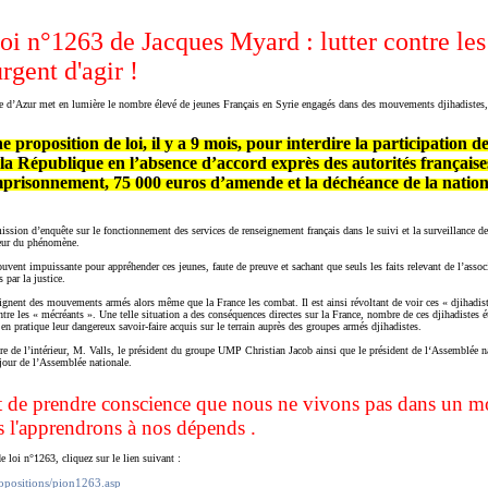
loi n°1263 de Jacques Myard : lutter contre les
urgent d'agir !
ôte d’Azur met en lumière le nombre élevé de jeunes Français en Syrie engagés dans des mouvements djihadistes, 
roposition de loi, il y a 9 mois, pour interdire la participation de
 la République en l’absence d’accord exprès des autorités française
mprisonnement, 75 000 euros d’amende et la déchéance de la nationa
mission d’enquête sur le fonctionnement des services de renseignement français dans le suivi et la surveillanc
leur du phénomène.
souvent impuissante pour appréhender ces jeunes, faute de preuve et sachant que seuls les faits relevant de l’assoc
 par la justice.
oignent des mouvements armés alors même que la France les combat. Il est ainsi révoltant de voir ces « djihadist
ontre les « mécréants ». Une telle situation a des conséquences directes sur la France, nombre de ces djihadistes 
 en pratique leur dangereux savoir-faire acquis sur le terrain auprès des groupes armés djihadistes.
e de l’intérieur, M. Valls, le président du groupe UMP Christian Jacob ainsi que le président de l‘Assemblée na
 jour de l’Assemblée nationale.
tout de prendre conscience que nous ne vivons pas dans un 
s l'apprendrons à nos dépends .
e loi n°1263, cliquez sur le lien suivant :
ropositions/pion1263.asp