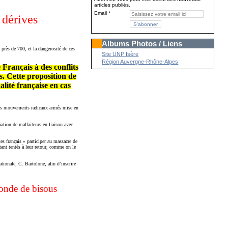
articles publiés.
Email
 dérives
Albums Photos / Liens
près de 700, et la dangerosité de ces
Site UNP Isère
Région Auvergne-Rhône-Alpes
 Français à des conflits
s. Cette proposition de
lité française en cas
e des mouvements radicaux armés mise en
iation de malfaiteurs en liaison avec
es français » participer au massacre de
étant tentés à leur retour, comme on le
tionale, C. Bartolone, afin d’inscrire
monde de bisous