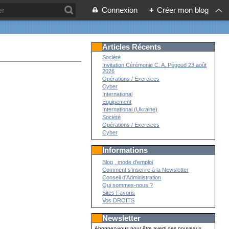
Connexion
+
Créer mon blog
Articles Récents
Société
Invitation Cérémonie C. A. Pégoud 23 août
2026
Opérations / Exercices
Cyber
International
Equipement
International (Ukraine)
Société
Opérations / Exercices
Cyber
Informations
Blog , mode d'emploi
Comment s'inscrire à la Newsletter
Conseil d'Administration
Qui sommes-nous ?
Sites Favoris
Vos DROITS
Newsletter
Abonnez-vous pour être averti des nouveaux