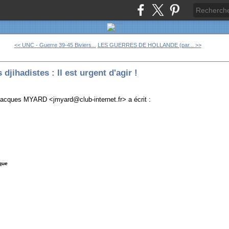
<< UNC - Guerre 39-45 Biviers...
LES GUERRES DE HOLLANDE (par... >>
 djihadistes : Il est urgent d'agir !
acques MYARD <jmyard@club-internet.fr> a écrit :
que