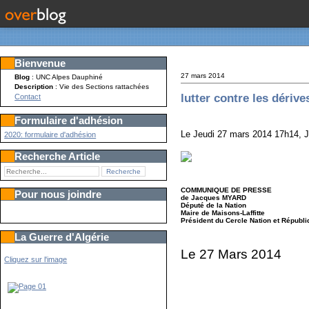
Bienvenue
27 mars 2014
Blog
: UNC Alpes Dauphiné
Description
: Vie des Sections rattachées
lutter contre les dérives
Contact
Formulaire d'adhésion
Le Jeudi 27 mars 2014 17h14, J
2020: formulaire d'adhésion
Recherche Article
COMMUNIQUE DE PRESSE
Pour nous joindre
de Jacques MYARD
Député de la Nation
Maire de Maisons-Laffitte
Président du Cercle Nation et Républi
La Guerre d'Algérie
Le 27 Mars 2014
Cliquez sur l'image