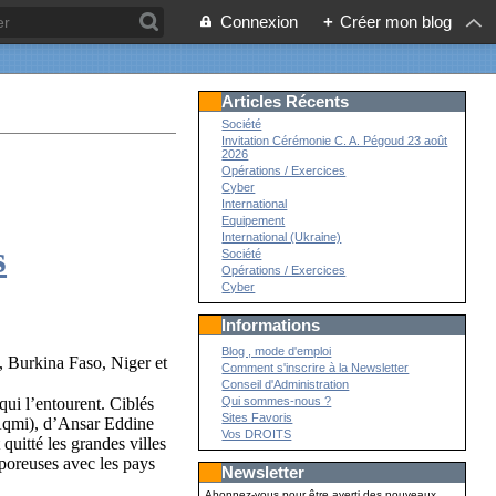
Connexion
+
Créer mon blog
Articles Récents
Société
Invitation Cérémonie C. A. Pégoud 23 août
2026
Opérations / Exercices
Cyber
International
Equipement
International (Ukraine)
s
Société
Opérations / Exercices
Cyber
Informations
Blog , mode d'emploi
e, Burkina Faso, Niger et
Comment s'inscrire à la Newsletter
Conseil d'Administration
 qui l’entourent. Ciblés
Qui sommes-nous ?
Sites Favoris
(Aqmi), d’Ansar Eddine
Vos DROITS
quitté les grandes villes
 poreuses avec les pays
Newsletter
Abonnez-vous pour être averti des nouveaux