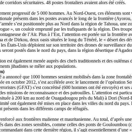
 de corridors sécuritaires. 48 postes frontaliers avaient alors été créés.
ement progressif de 5 000 hommes. Au Nord-Ouest, ces éléments sont v
tionale présents dans les postes avancés le long de la frontière (Ayorou, 
L’armée s’est positionnée plus au Nord dans la région de Tahoua, une z
drogue », un couloir emprunté par les trafiquants de la région. Des trou
ntagneuse de l’Aïr. Plus à l’Est, l’attention est portée sur la frontière 
et de Dirkou, deux oasis situées le long du Ténéré, le « désert des dé
les États-Unis déploient sur son territoire des drones de surveillance du
 seront postés dans le nord du pays, dans la région désertique d'Agadez,
on est également menée auprès des chefs traditionnels et des oulémas de
éments jihadistes se mêler aux populations.
km)
 a annoncé que 1000 hommes seraient mobilisés dans la zone frontalièr
dée en octobre 2012, s’est accélérée avec le lancement de l’opération S
rroristes (GFAT) s’est concrétisé (600 hommes ont été envoyés) et ses a
es missions de reconnaissance et des patrouilles. L’attention est partic
té située à 200 km au nord de Ouagadougou près du Mali) à Dori (Nord-E
oximité ont également été mises en place dans les villes du nord du pay
t présents dans les différents camps de réfugiés.
é renforcé aux frontières malienne et mauritanienne. Au total, d’après une
és dans des zones sensibles, comme celles des ponts de Gouloumbou (cen
commandant dans cette dernière région, il s’agit essentiellement d’une « 