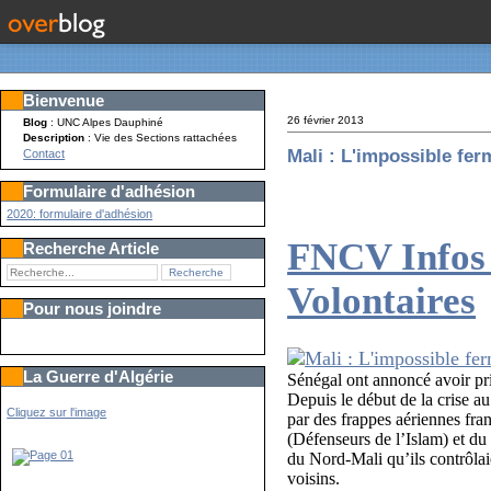
Bienvenue
26 février 2013
Blog
: UNC Alpes Dauphiné
Description
: Vie des Sections rattachées
Mali : L'impossible fer
Contact
Formulaire d'adhésion
2020: formulaire d'adhésion
FNCV Infos 
Recherche Article
Volontaires
Pour nous joindre
La Guerre d'Algérie
Sénégal ont annoncé avoir pri
Depuis le début de la crise au 
Cliquez sur l'image
par des frappes aériennes fr
(Défenseurs de l’Islam) et du
du Nord-Mali qu’ils contrôlai
voisins.