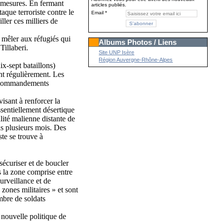
s mesures. En fermant
articles publiés.
taque terroriste contre le
Email
ller ces milliers de
e mêler aux réfugiés qui
Albums Photos / Liens
Tillaberi.
Site UNP Isère
Région Auvergne-Rhône-Alpes
ix-sept bataillons)
ent régulièrement. Les
ux commandements
isant à renforcer la
ssentiellement désertique
ité malienne distante de
is plusieurs mois. Des
te se trouve à
écuriser et de boucler
s la zone comprise entre
urveillance et de
 zones militaires » et sont
ombre de soldats
 nouvelle politique de