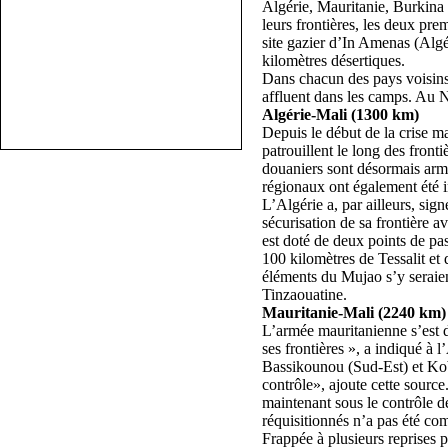
Algérie, Mauritanie, Burkina
leurs frontières, les deux prem
site gazier d’In Amenas (Algéri
kilomètres désertiques.
Dans chacun des pays voisins 
affluent dans les camps. Au N
Algérie-Mali (1300 km)
Depuis le début de la crise ma
patrouillent le long des front
douaniers sont désormais arm
régionaux ont également été i
L’Algérie a, par ailleurs, si
sécurisation de sa frontière a
est doté de deux points de pa
100 kilomètres de Tessalit et
éléments du Mujao s’y seraie
Tinzaouatine.
Mauritanie-Mali (2240 km)
L’armée mauritanienne s’est d
ses frontières », a indiqué à
Bassikounou (Sud-Est) et Koben
contrôle», ajoute cette source
maintenant sous le contrôle de
réquisitionnés n’a pas été c
Frappée à plusieurs reprises p