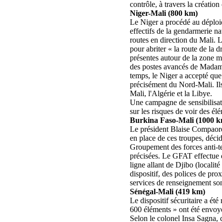
contrôle, à travers la création
Niger-Mali (800 km)
Le Niger a procédé au déploi
effectifs de la gendarmerie na
routes en direction du Mali. 
pour abriter « la route de la 
présentes autour de la zone mo
des postes avancés de Madama 
temps, le Niger a accepté que 
précisément du Nord-Mali. Ils
Mali, l'Algérie et la Libye.
Une campagne de sensibilisati
sur les risques de voir des él
Burkina Faso-Mali (1000 
Le président Blaise Compaoré
en place de ces troupes, déci
Groupement des forces anti-te
précisées. Le GFAT effectue d
ligne allant de Djibo (locali
dispositif, des polices de pr
services de renseignement son
Sénégal-Mali (419 km)
Le dispositif sécuritaire a ét
600 éléments » ont été envoy
Selon le colonel Insa Sagna, 