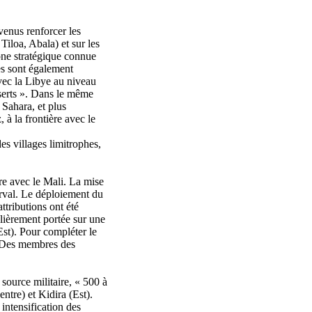
enus renforcer les
Tiloa, Abala) et sur les
one stratégique connue
pes sont également
avec la Libye au niveau
serts ». Dans le même
 Sahara, et plus
 à la frontière avec le
s villages limitrophes,
e avec le Mali. La mise
erval. Le déploiement du
ttributions ont été
ulièrement portée sur une
st). Pour compléter le
s. Des membres des
 source militaire, « 500 à
tre) et Kidira (Est).
intensification des