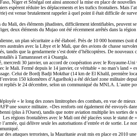
 Faso, Niger et Sénégal ont ainsi annoncé la mise en place de nouvelle
iers espèrent réduire les déplacements et les trafics frontaliers. Mais l’at
e) est venue brutalement rappeler à quel point il était difficile de survei
du Mali, des éléments jihadistes, difficilement identifiables, peuvent s
iger, deux éléments du Mujao ont été récemment arrêtés dans la région 
lienne, un plan sécuritaire a été élaboré. Près de 10 000 hommes (soit d
ières australes avec la Libye et le Mali, que des avions de chasse survol
és, tandis que la gendarmerie s’est dotée d’hélicoptères. De nouvea
nstallés à Tamanrasset et à Ouargla.
gné, mercredi 30 janvier, un accord de coopération avec le Royaume-Uni v
vec le Mali. Fermé depuis le 14 janvier, ce véritable « no man’s land » e
ssage. Celui de Bordj Badji Mokthar (14 km de El Khalil, première local
 d’environ 150 kilomètres d’Aguelhok) a été déclaré zone militaire depu
nt repliés le 24 décembre, selon un communiqué du MNLA. L’autre pos
éployée « le long des zones limitrophes des combats, en vue de mieux s
 l’AFP une source militaire. «Des renforts ont également été envoyés dan
ni (plus à l'Ouest), tandis que notre aviation multiplie les sorties de s
. Les régions frontalières avec le Mali ont été placées sous le statut de «
 l’armée, qui délivre seule les autorisations d’entrée et de sortie. Le n
ommuniqué.
ar des attaques terroristes, la Mauritanie avait mis en place en 2010 une