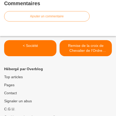
Commentaires
Ajouter un commentaire
< Société
Remise de la croix de
Chevalier de l'Ordre
National du Mérite à Hubert
Clerc, de l'UNC Montbonnot
- article du DL >
Hébergé par Overblog
Top articles
Pages
Contact
Signaler un abus
C.G.U.