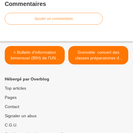
Commentaires
Ajouter un commentaire
< Bulletin d’information
Grenoble: concert des
bimensuel (BIH) de l’UNC
classes préparatoires de
74 no 51
l'EPA à la collégiale Saint
André >
Hébergé par Overblog
Top articles
Pages
Contact
Signaler un abus
C.G.U.