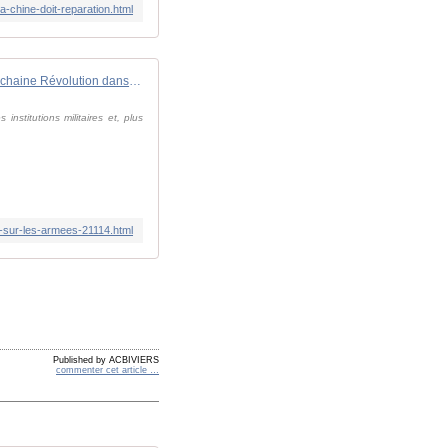
-chine-doit-reparation.html
Le Covid-19, déclencheur de la prochaine Révolution dans les affaires militaires?
nstitutions militaires et, plus
e-sur-les-armees-21114.html
Published by ACBIVIERS
commenter cet article
…