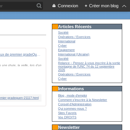
Connexion
+
Créer mon blog
Articles Récents
Société
Opérations / Exercices
International
Cyber
Equipement
In memoriam: infirmier en soins généraux de premier gradeQuentin Le Dillau.
International (Ukraine)
Société
Relance – Pensez à vous inscrire à la sortie
ne chute, la veille, lors d'un
montagne de l'UNC 74 du 12 septembre
2026
Opérations / Exercices
Cyber
Informations
Blog , mode d'emploi
remier-gradequen-21117.html
Comment s'inscrire à la Newsletter
Conseil d'Administration
Qui sommes-nous ?
Sites Favoris
Vos DROITS
Newsletter