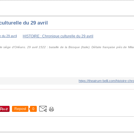
lturelle du 29 avril
HISTOIRE : Chronique culturelle du 29 avril
le siège d'Orléans. 29 avril 1522 : bataille de la Bicoque (Italie). Défaite française près de Mi
https://theatrum-belli.com/histoire-chro
Repost
0