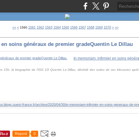
1500
1510
1520
1530
1540
1550
1580
1590
1600
1700
1800
1900
2000
2100
<<
<
1561
1562
1563
1564
1565
1566
1567
1568
1569
1570
>
>>
1560
 en soins généraux de premier gradeQuentin Le Dillau
15h, la biographie de l'ISG 1G Quentin Le Dillau, décédé des suites de ses blessures après u
nse.blogs.ouest-france.fr/archive/2020/04/30/in-memoriam-infirmier-en-soins-generaux-de-p
Repost
0