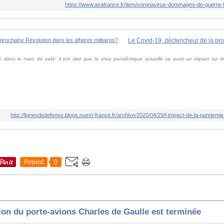
https://www.asafrance.fr/item/coronavirus-dommages-de-guerre-la
 dans le marc de café: il est clair que la crise pandémique actuelle va avoir un impact sur les i
http://lignesdedefense.blogs.ouest-france.fr/archive/2020/04/29/l-impact-de-la-pandemi
Repost
0
ion du porte-avions Charles de Gaulle est terminée