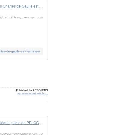
Covid-19 : La désinfection du porte-avions Charles de Gaulle est terminée
ch et mit le cap vers son port-
les-de-gaulle-est-terminee/
Published by ACBIVIERS
commenter cet article
…
BARKHANE : Le brigadier-chef Maud, pilote de PPLOG en opération de ravitaillement
s difficilement carrossables. Le