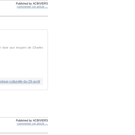
Published by ACBIVIERS
commenter cet article
…
lan face aux troupes de Charles
nique-culturelle-du-29-avril/
Published by ACBIVIERS
commenter cet article
…