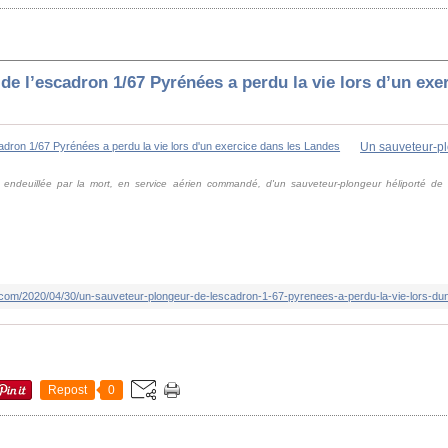
e l’escadron 1/67 Pyrénées a perdu la vie lors d’un exe
té endeuillée par la mort, en service aérien commandé, d'un sauveteur-plongeur héliporté de 
com/2020/04/30/un-sauveteur-plongeur-de-lescadron-1-67-pyrenees-a-perdu-la-vie-lors-dun
Repost
0