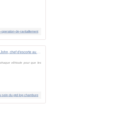
operation-de-ravitaillement
BARKHANE : L'adjudant-chef John, chef d'escorte au sein du GTD-LOG " Chambure "
à chaque véhicule pour que les
au-sein-du-gtd-log-chambure