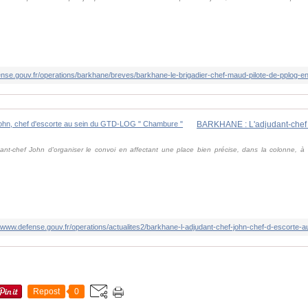
ense.gouv.fr/operations/barkhane/breves/barkhane-le-brigadier-chef-maud-pilote-de-pplog-en-
judant-chef John d'organiser le convoi en affectant une place bien précise, dans la colonne, 
//www.defense.gouv.fr/operations/actualites2/barkhane-l-adjudant-chef-john-chef-d-escorte-
Repost
0