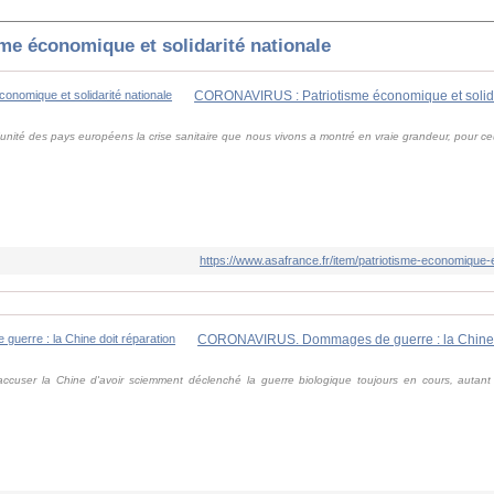
sme économique et solidarité nationale
CORONAVIRUS : Patriotisme économique et solida
'unité des pays européens la crise sanitaire que nous vivons a montré en vraie grandeur, pour ceu
https://www.asafrance.fr/item/patriotisme-economique-et
CORONAVIRUS. Dommages de guerre : la Chine d
accuser la Chine d'avoir sciemment déclenché la guerre biologique toujours en cours, autant es