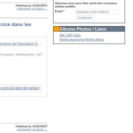
Abonnez-vous pour être averti des nouveaux
Published by ACBIVIERS
articles publiés.
commenter cet article
…
Email
rcice dans les
Albums Photos / Liens
Site UNP Isère
Région Auvergne-Rhône-Alpes
Un sauveteur-plongeur de l'escadron 1/67 Pyrénées a perdu la vie lors d'un exercice dans les Landes
l'escadron d'hélicoptères 1/67
-exercice-dans-les-landes/
Published by ACBIVIERS
commenter cet article
…