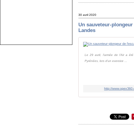
30 avril 2020
Un sauveteur-plongeur d
Landes
Le 29 avril, l'armée de l'Air a é
Pyrénées, lors d'un exercice ...
http://www.opex360.