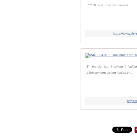
PPLOG est un camion récent...
https://www.def
En premier lieu, il revient à l'ad
déplacements soient fluides et ...
https: