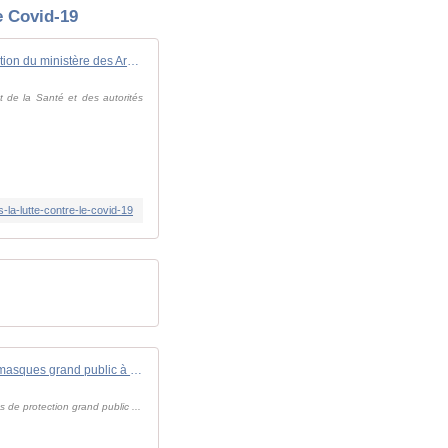
e Covid-19
Masques : nouvelle contribution du ministère des Armées dans la lutte contre le Covid-19
t de la Santé et des autorités
-la-lutte-contre-le-covid-19
#Covid-19 - Evaluation des nouveaux masques grand public à DGA MNRBC
de protection grand public ...