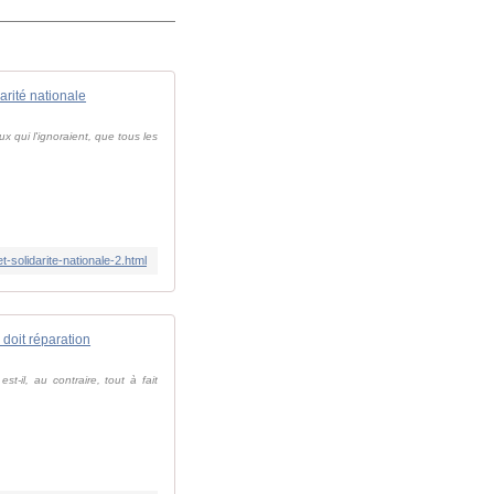
rité nationale
x qui l'ignoraient, que tous les
-solidarite-nationale-2.html
oit réparation
t-il, au contraire, tout à fait