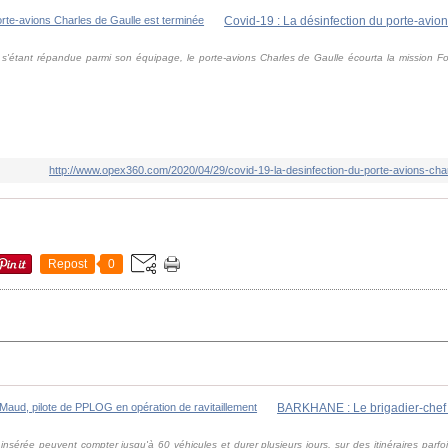
9 s'étant répandue parmi son équipage, le porte-avions Charles de Gaulle écourta la mission Fo
http://www.opex360.com/2020/04/29/covid-19-la-desinfection-du-porte-avions-char
Repost
0
insérée peuvent compter jusqu'à 60 véhicules et durer plusieurs jours, sur des itinéraires parfoi