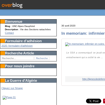
Bienvenue
30 avril 2020
Blog
: UNC Alpes Dauphiné
Description
: Vie des Sections rattachées
In memoriam: infirmier
Contact
Formulaire d'adhésion
2020: formulaire d'adhésion
Recherche Article
Le SSA a communiqué ce jeudi vers 
entraînement qui a coûté la vie ...
Pour nous joindre
http://lignesdedefe
La Guerre d'Algérie
Cliquez sur l'image