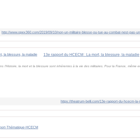
http://www.opex360.com/2019/09/10/non-un-militaire-blesse-ou-tue-au-combat-nest-pas-un
13e rapport du HCECM : La mort, la blessure, la maladie
s l'Histoire, la mort et la blessure sont inhérentes à la vie des militaires. Pour la France, même en
https://theatrum-belli.com/13e-rapport-du-hcecm-la-
pport-Thématique-HCECM