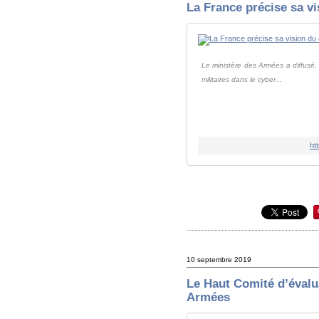
La France précise sa vi
Le ministère des Armées a diffusé, h
militaires dans le cyber...
ht
10 septembre 2019
Le Haut Comité d’évalua
Armées