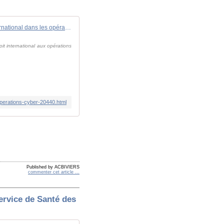
La France précise sa vision du droit international dans les opérations cyber
oit international aux opérations
-operations-cyber-20440.html
Published by ACBIVIERS
commenter cet article
…
Service de Santé des