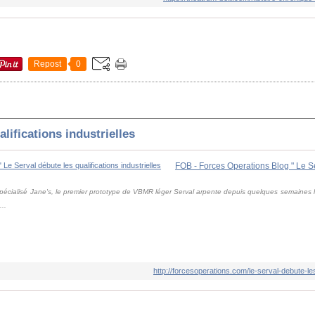
Repost
0
lifications industrielles
ialisé Jane's, le premier prototype de VBMR léger Serval arpente depuis quelques semaines les
..
http://forcesoperations.com/le-serval-debute-les-