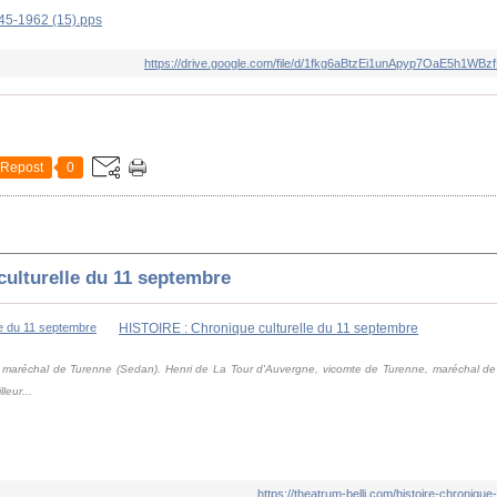
45-1962 (15).pps
https://drive.google.com/file/d/1fkg6aBtzEi1unApyp7OaE5h1WB
Repost
0
ulturelle du 11 septembre
HISTOIRE : Chronique culturelle du 11 septembre
 maréchal de Turenne (Sedan). Henri de La Tour d'Auvergne, vicomte de Turenne, maréchal de
leur...
https://theatrum-belli.com/histoire-chronique