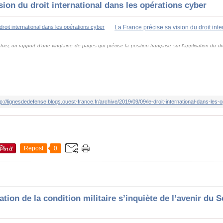
sion du droit international dans les opérations cyber
ier, un rapport d'une vingtaine de pages qui précise la position française sur l'application du dr
tp://lignesdedefense.blogs.ouest-france.fr/archive/2019/09/09/le-droit-international-dans-les
Repost
0
tion de la condition militaire s’inquiète de l’avenir du 