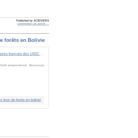
Published by ACBIVIERS
commenter cet article
…
e forêts en Bolivie
Amazonie : Des militaires français des UIISC n°1 et n°7 luttent contre les feux de forêts en Bolivie
la forêt amazonienne. Beaucoup
s-feux-de-forets-en-bolivie/