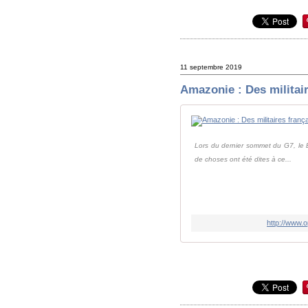
11 septembre 2019
Amazonie : Des militair
Lors du dernier sommet du G7, le B
de choses ont été dites à ce...
http://www.o