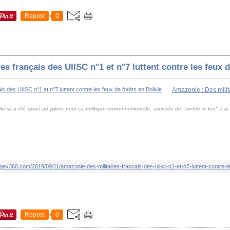
Repost
0
es français des UIISC n°1 et n°7 luttent contre les feux d
résil a été cloué au piloris pour sa politique environnementale, accusée de "mettre le feu" à 
pex360.com/2019/09/11/amazonie-des-militaires-francais-des-uiisc-n1-et-n7-luttent-contre-le
Repost
0