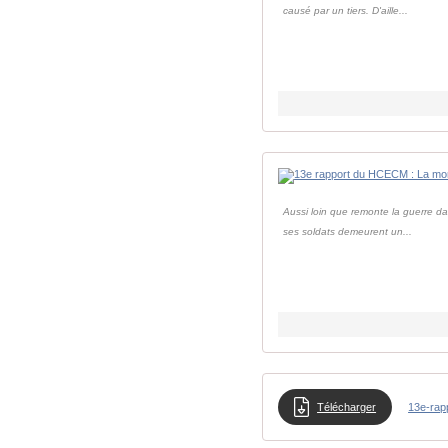
causé par un tiers. D'aille...
Aussi loin que remonte la guerre dan
ses soldats demeurent un...
Télécharger
13e-ra