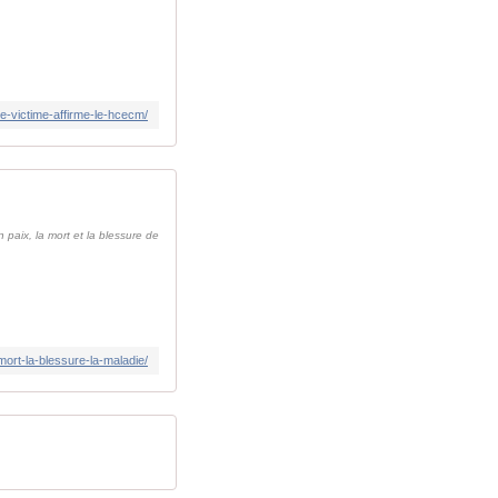
e-victime-affirme-le-hcecm/
 paix, la mort et la blessure de
mort-la-blessure-la-maladie/