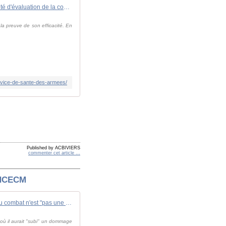
Le Haut Comité d'évaluation de la condition militaire s'inquiète de l'avenir du Service de Santé des Armées
la preuve de son efficacité. En
ervice-de-sante-des-armees/
Published by ACBIVIERS
commenter cet article
…
e HCECM
Non, un militaire blessé ou tué au combat n'est "pas une victime", affirme le HCECM
 où il aurait "subi" un dommage