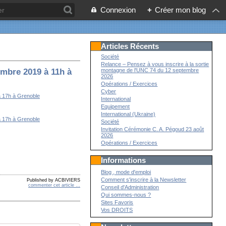
Connexion
+
Créer mon blog
Articles Récents
Société
Relance – Pensez à vous inscrire à la sortie
montagne de l'UNC 74 du 12 septembre
embre 2019 à 11h à
2026
Opérations / Exercices
Cyber
International
Equipement
International (Ukraine)
Société
Invitation Cérémonie C. A. Pégoud 23 août
2026
Opérations / Exercices
Informations
Blog , mode d'emploi
Comment s'inscrire à la Newsletter
Published by ACBIVIERS
commenter cet article
…
Conseil d'Administration
Qui sommes-nous ?
Sites Favoris
Vos DROITS