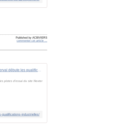
Published by ACBIVIERS
commenter cet article
…
FOB - Forces Operations Blog " Le Serval débute les qualifications industrielles
 pistes d'essai du site Nexter
qualifications-industrielles/