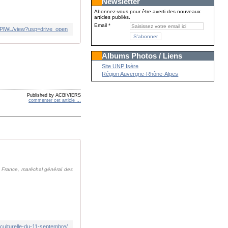
Newsletter
Abonnez-vous pour être averti des nouveaux
articles publiés.
Email
zfPlWL/view?usp=drive_open
Albums Photos / Liens
Site UNP Isère
Région Auvergne-Rhône-Alpes
Published by ACBIVIERS
commenter cet article
…
 France, maréchal général des
-culturelle-du-11-septembre/