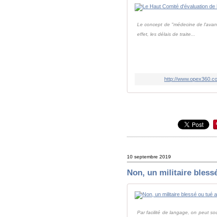
Le concept de "médecine de l'avant"
effet, les délais de traite...
http://www.opex360.co
10 septembre 2019
Non, un militaire bless
Par facilité de langage, on peut so