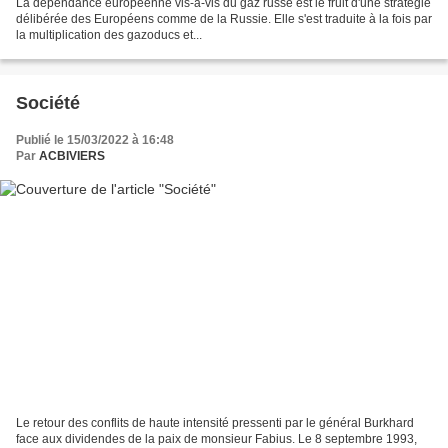
La dépendance européenne vis-à-vis du gaz russe est le fruit d'une stratégie
délibérée des Européens comme de la Russie. Elle s'est traduite à la fois par
la multiplication des gazoducs et...
Société
Publié le 15/03/2022 à 16:48
Par
ACBIVIERS
Le retour des conflits de haute intensité pressenti par le général Burkhard
face aux dividendes de la paix de monsieur Fabius. Le 8 septembre 1993,