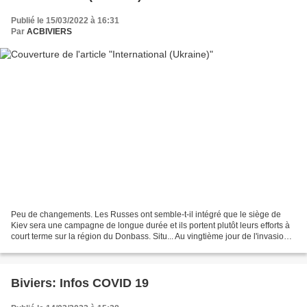
Publié le 15/03/2022 à 16:31
Par
ACBIVIERS
Peu de changements. Les Russes ont semble-t-il intégré que le siège de
Kiev sera une campagne de longue durée et ils portent plutôt leurs efforts à
court terme sur la région du Donbass. Situ... Au vingtième jour de l'invasion
de l'Ukraine, plusieurs quartiers...
Biviers: Infos COVID 19