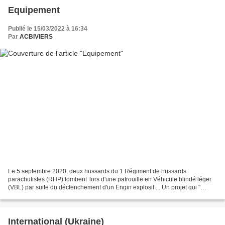
Equipement
Publié le 15/03/2022 à 16:34
Par
ACBIVIERS
Le 5 septembre 2020, deux hussards du 1 Régiment de hussards
parachutistes (RHP) tombent lors d'une patrouille en Véhicule blindé léger
(VBL) par suite du déclenchement d'un Engin explosif ... Un projet qui "
avance " tout en faisant du surplace. Tel...
International (Ukraine)