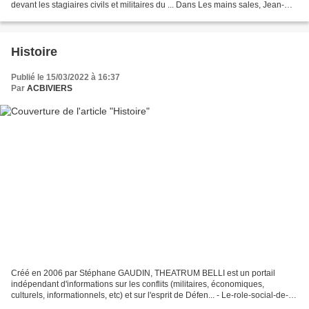
devant les stagiaires civils et militaires du ... Dans Les mains sales, Jean-
Paul Sartre fait dire ceci...
Histoire
Publié le 15/03/2022 à 16:37
Par
ACBIVIERS
Créé en 2006 par Stéphane GAUDIN, THEATRUM BELLI est un portail
indépendant d'informations sur les conflits (militaires, économiques,
culturels, informationnels, etc) et sur l'esprit de Défen... - Le-role-social-de-
lofficier.pdf