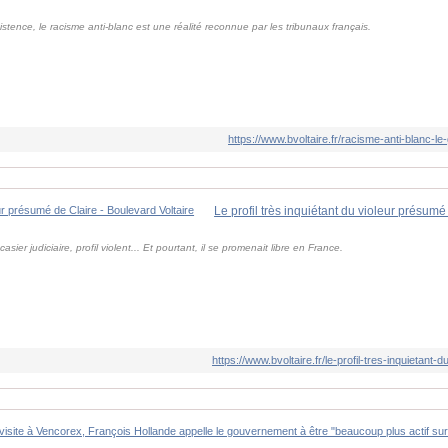
xistence, le racisme anti-blanc est une réalité reconnue par les tribunaux français.
https://www.bvoltaire.fr/racisme-anti-blanc-l
ier judiciaire, profil violent... Et pourtant, il se promenait libre en France.
https://www.bvoltaire.fr/le-profil-tres-inquietant-