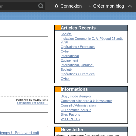
Connexion
+
Créer mon blog
Articles Récents
Société
Invitation Cérémonie C. A. Pégoud 23 août
2026
Opérations / Exercices
Cyber
International
Equipement
International (Ukraine)
Société
Opérations / Exercices
Cyber
Informations
Blog , mode d'emploi
Published by ACBIVIERS
Comment s'inscrire à la Newsletter
commenter cet article
…
Conseil d'Administration
Qui sommes-nous ?
Sites Favoris
Vos DROITS
Newsletter
Racisme anti-Blanc : le grand déni de notre temps ! - Boulevard Voltaire
Abonnez-vous pour être averti des nouveaux