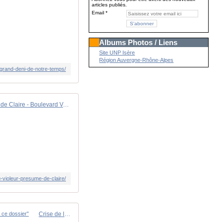
articles publiés.
Email
Albums Photos / Liens
Site UNP Isère
Région Auvergne-Rhône-Alpes
e-grand-deni-de-notre-temps/
Le profil très inquiétant du violeur présumé de Claire - Boulevard Voltaire
du-violeur-presume-de-claire/
Crise de la chimie en Isère : en visite à Vencorex, François Hollande appelle le gouvernement à être "beaucoup plus actif sur ce dossier"