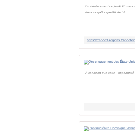
En déplacement ce jeudi 20 mars su
dans ce qu'il a qualifié de "d...
À condition que cette " opportunit