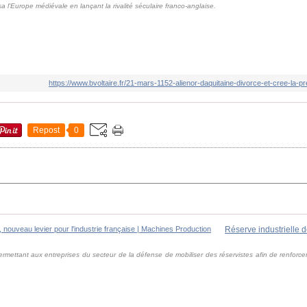
 l'Europe médiévale en lançant la rivalité séculaire franco-anglaise.
https://www.bvoltaire.fr/21-mars-1152-alienor-daquitaine-divorce-et-cree-la-
Repost
0
ermettant aux entreprises du secteur de la défense de mobiliser des réservistes afin de renforce