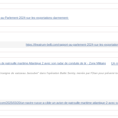
-au-Parlement-2024-sur-les-exportations-darmement-
https://theatrum-belli.com/rapport-au-parlement-2024-sur-les-exportati
Enseigne de vaisseau Jacoubet" dans l'opération Baltic Sentry, menée par l'Otan pour prévenir t
om/2025/03/20/un-navire-russe-a-cible-un-avion-de-patrouille-maritime-atlantique-2-avec-so