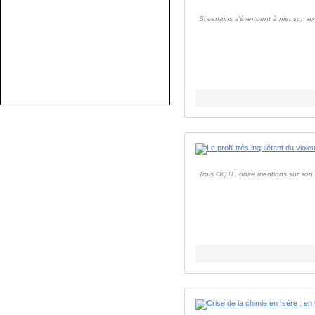
Si certains s'évertuent à nier son e
Trois OQTF, onze mentions sur son cas