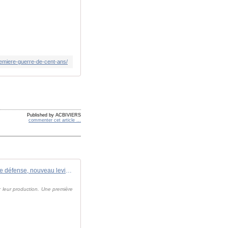
premiere-guerre-de-cent-ans/
Published by ACBIVIERS
commenter cet article
…
Réserve industrielle de défense, nouveau levier pour l'industrie française | Machines Production
r leur production. Une première