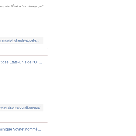
appelé l'État à "se réengager"
https://france3-regions.francetvinfo.fr/auvergne-rhone-alpes/isere/grenoble/crise-de-la-chimie-en-isere-en-visite-a-vencorex-francois-hollande-appelle-le-gouvernement-a-etre-beaucoup-plus-actif-sur-ce-dossier-3125974.html
Désengagement des États-Unis de l'OTAN : L. Sarkozy a raison, à condition que... - Boulevard Voltaire
y-a-raison-a-condition-que/
L'antinucléaire Dominique Voynet nommée membre d'un comité sur le nucléaire - Boulevard Voltaire