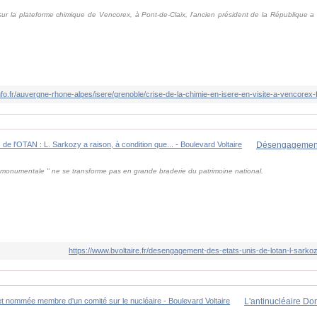
r la plateforme chimique de Vencorex, à Pont-de-Claix, l'ancien président de la République a 
é monumentale " ne se transforme pas en grande braderie du patrimoine national.
https://www.bvoltaire.fr/desengagement-des-etats-unis-de-lotan-l-sarkoz