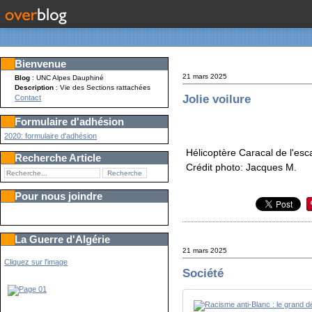
Bienvenue
21 mars 2025
Blog
: UNC Alpes Dauphiné
Description
: Vie des Sections rattachées
Jolie voilure
Contact
Formulaire d'adhésion
2020: formulaire d'adhésion
Hélicoptère Caracal de l'es
Recherche Article
Crédit photo: Jacques M.
Pour nous joindre
La Guerre d'Algérie
21 mars 2025
Cliquez sur l'image
Société