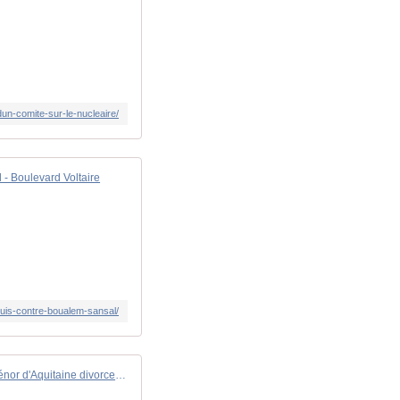
un-comite-sur-le-nucleaire/
 - Boulevard Voltaire
quis-contre-boualem-sansal/
21 mars 1152, Aliénor d'Aquitaine divorce et crée la première guerre de Cent Ans - Boulevard Voltaire