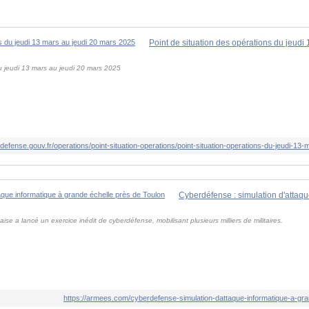
du jeudi 13 mars au jeudi 20 mars 2025
defense.gouv.fr/operations/point-situation-operations/point-situation-operations-du-jeudi-1
ise a lancé un exercice inédit de cyberdéfense, mobilisant plusieurs milliers de militaires.
https://armees.com/cyberdefense-simulation-dattaque-informatique-a-gra