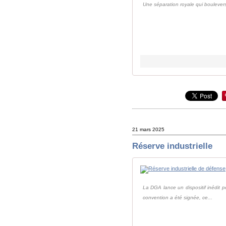
Une séparation royale qui bouleversa
21 mars 2025
Réserve industrielle
La DGA lance un dispositif inédit p
convention a été signée, ce...