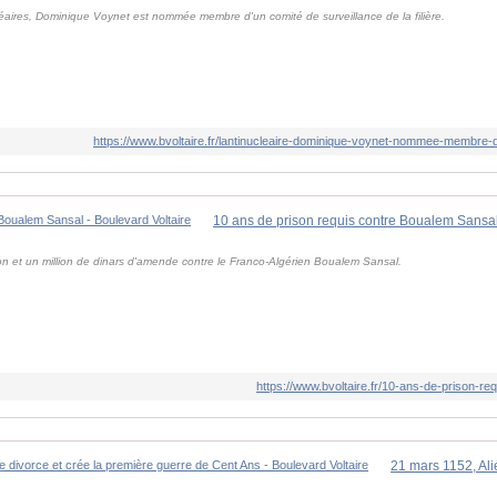
éaires, Dominique Voynet est nommée membre d'un comité de surveillance de la filière.
https://www.bvoltaire.fr/lantinucleaire-dominique-voynet-nommee-membre-d
10 ans de prison requis contre Boualem Sansal
on et un million de dinars d'amende contre le Franco-Algérien Boualem Sansal.
https://www.bvoltaire.fr/10-ans-de-prison-re