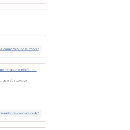
ons-darmement-de-la-france/
Un navire russe a ciblé un avion de patrouille maritime Atlantique 2 avec son radar de conduite de tir - Zone Militaire
out acte de sabotage
n-radar-de-conduite-de-tir/