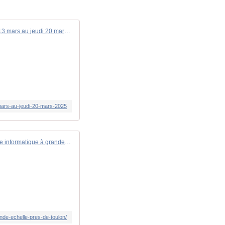
Point de situation des opérations du jeudi 13 mars au jeudi 20 mars 2025
3-mars-au-jeudi-20-mars-2025
Cyberdéfense : simulation d'attaque informatique à grande échelle près de Toulon
nde-echelle-pres-de-toulon/