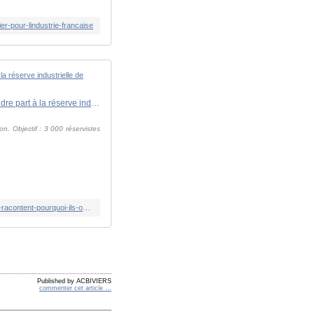
er-pour-lindustrie-francaise
REPORTAGE. "Je pense pouvoir apporter quelque chose" : ces Français racontent pourquoi ils ont choisi de prendre part à la réserve industrielle de défense
on. Objectif : 3 000 réservistes
https://www.francetvinfo.fr/societe/armee-securite-defense/reportage-je-pense-pouvoir-apporter-quelque-chose-ces-francais-racontent-pourquoi-ils-ont-choisis-de-prendre-part-a-la-reserve-industrielle-de-defense_7127283.html
Published by ACBIVIERS
commenter cet article
…