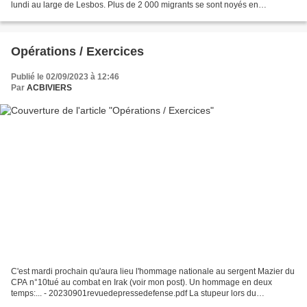
lundi au large de Lesbos. Plus de 2 000 migrants se sont noyés en
Méditerranée, et le nombre d'arrivées...
Opérations / Exercices
Publié le 02/09/2023 à 12:46
Par
ACBIVIERS
C'est mardi prochain qu'aura lieu l'hommage nationale au sergent Mazier du
CPA n°10tué au combat en Irak (voir mon post). Un hommage en deux
temps:... - 20230901revuedepressedefense.pdf La stupeur lors du
déclenchement de la guerre en Ukraine par la...