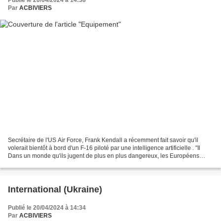
Publié le 20/04/2024 à 14:38
Par
ACBIVIERS
Secrétaire de l'US Air Force, Frank Kendall a récemment fait savoir qu'il
volerait bientôt à bord d'un F-16 piloté par une intelligence artificielle . "Il
Dans un monde qu'ils jugent de plus en plus dangereux, les Européens
martèlent sur tous les tons...
International (Ukraine)
Publié le 20/04/2024 à 14:34
Par
ACBIVIERS