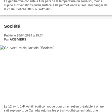
La géothermie consiste à tirer parti de la température du sous-sol, moins
sujette aux variations qu'en surface. Elle permet, entre autres, d'échanger de
la chaleur et chauffer - ou refroidir - ...
Société
Publié le 20/04/2024 à 15:34
Par
ACBIVIERS
Le 12 avril, J.-F. Achilli était convoqué pour un entretien préalable à on ne
sait trop quoi... Le Canada autorise les prêts hypothécaires halal, une