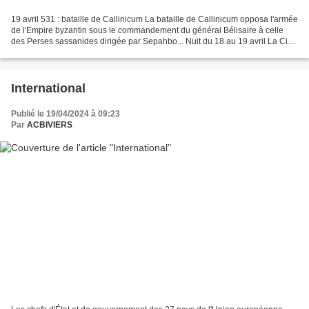
19 avril 531 : bataille de Callinicum La bataille de Callinicum opposa l'armée
de l'Empire byzantin sous le commandement du général Bélisaire à celle
des Perses sassanides dirigée par Sepahbo... Nuit du 18 au 19 avril La Cie
Chevalier (4e Cie 1/13e DBLE)...
International
Publié le 19/04/2024 à 09:23
Par
ACBIVIERS