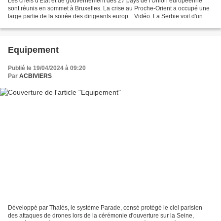
Les chefs d'État et de gouvernement des 27 pays de l'Union européenne
sont réunis en sommet à Bruxelles. La crise au Proche-Orient a occupé une
large partie de la soirée des dirigeants europ... Vidéo. La Serbie voit d'un
mauvais oeil le rapprochement...
Equipement
Publié le 19/04/2024 à 09:20
Par
ACBIVIERS
Développé par Thalès, le système Parade, censé protégé le ciel parisien
des attaques de drones lors de la cérémonie d'ouverture sur la Seine,