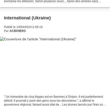
enchaîne les déboires. Selon plusieurs sourc... Après des années sans
contrat, le Rafale de Dassault remporte...
International (Ukraine)
Publié le 19/04/2024 à 09:10
Par
ACBIVIERS
" Un immeuble de cinq étages est en flammes à Dnipro. Il est partiellement
détruit. Il pourrait y avoir des gens sous les décombres ", a affirmé le
gouverneur régional, faisant aussi état de... Les drones lancés par l'Iran sont
les mêmes que ceux que...