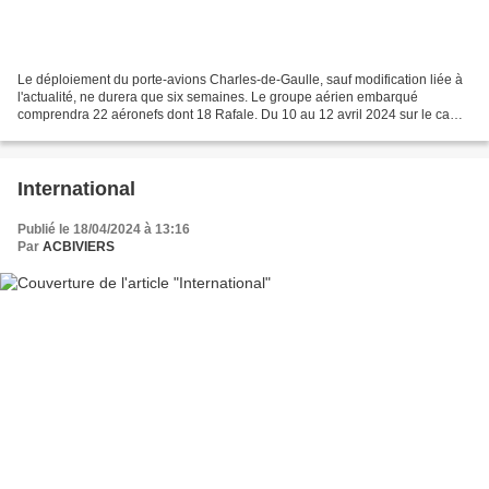
Le déploiement du porte-avions Charles-de-Gaulle, sauf modification liée à
l'actualité, ne durera que six semaines. Le groupe aérien embarqué
comprendra 22 aéronefs dont 18 Rafale. Du 10 au 12 avril 2024 sur le camp
de Cincu, les militaires français et...
International
Publié le 18/04/2024 à 13:16
Par
ACBIVIERS