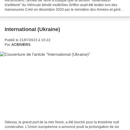
Récemment, l'armée de Terre a indiqué que la version "observation
d'artillerie" du Véhicule blindé multirôles Griffon avait été testée lors des
manoeuvres Créé en décembre 2020 par le ministère des Armées et géré
par Bpifrance afin de compléter le Fonds...
International (Ukraine)
Publié le 21/07/2023 à 10:22
Par
ACBIVIERS
Odessa, le grand port de la mer Noire, a été touché pour la troisième nuit
consécutive. L'Union européenne a annoncé jeudi la prolongation de six