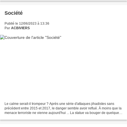
Société
Publié le 12/06/2023 à 13:36
Par
ACBIVIERS
Le calme serait-il trompeur ? Après une série d'attaques jihadistes sans
précédent entre 2015 et 2017, le danger semble avoir reflué. À moins que la
menace terroriste ne vienne aujourd'hui ... La statue va bouger de quelques
mètres... Une solution du...