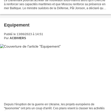
Le Danemark pourrait acheter de nouveaux sous-marins alors qu'il cherche
à renforcer ses capacités maritimes et que Moscou renforce sa présence en
mer Baltique. Le ministre suédois de la Défense, Pål Jonson, a déclaré que
l'adhésion de la Suède à l'OTAN...
Equipement
Publié le 13/06/2023 à 14:51
Par
ACBIVIERS
Depuis l'éruption de la guerre en Ukraine, les projets européens de
"taxonomie" ont pris un coup d'arrêt. Ces plans visent à classer les activités