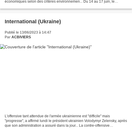
économiques selon des critères environnemen... Du 14 au 17 juin, le
ministère des Armées présentera ses...
International (Ukraine)
Publié le 13/06/2023 à 14:47
Par
ACBIVIERS
L'offensive tant attendue de l'armée ukrainienne est "difficile" mais
"progresse", a affirmé lundi le président ukrainien Volodymyr Zelensky, après
que son administration a assuré dans la jour... La contre-offensive
ukrainienne a commencé, comme nous...