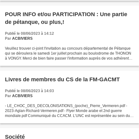
POUR INFO et/ou PARTICIPATION : Une partie
de pétanque, ou plus,!
Publié le 08/06/2023 à 14:12
Par
ACBIVIERS
Veuillez trouver ci-joint l'invitation au concours départemental de Pétanque
qui se déroulera le samedi 1er juillet prochain au boulodrome de THONON
à VONGY. Merci de bien faire passer l'information auprès de vos adhérents
et nous vous espérons nombreux...
Livres de membres du CS de la FM-GACMT
Publié le 08/06/2023 à 14:03
Par
ACBIVIERS
- LE_CHOC_DES_DECOLONISATIONS_(poche)_Pierre_Vermeren.pdf -
2023-Aglan-Richard-Vermeren.pdf - Flyer Monde arabe et 2nd guerre
mondiale.pdf Communiqué du CCACM. L’UNC est représentée au sein du
Conseil Scientifique de la Fondation pour la Mémoire de...
Société