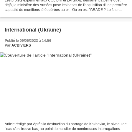
Les projets expérimentaux COLIBRI et LARINAE démarrent à peine que,
déjà, le ministère des Armées pose les bases de l'acquisition d'une première
capacité de munitions téléopérées au pr... Où en est PARADE ? Le futur
système de lutte anti-drones des armées...
International (Ukraine)
Publié le 09/06/2023 à 14:56
Par
ACBIVIERS
Article rédigé par Après la destruction du barrage de Kakhovka, le niveau de
l'eau s'est trouvé bas, au point de susciter de nombreuses interrogations.