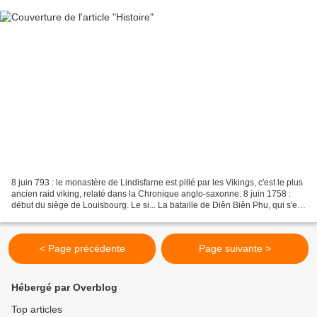
8 juin 793 : le monastère de Lindisfarne est pillé par les Vikings, c'est le plus
ancien raid viking, relaté dans la Chronique anglo-saxonne. 8 juin 1758 :
début du siège de Louisbourg. Le si... La bataille de Diên Biên Phu, qui s'est
déroulée au Vietnam...
< Page précédente
Page suivante >
Hébergé par Overblog
Top articles