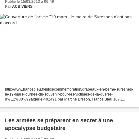
Publié le 15/03/2013 à 06:49
Par
ACBIVIERS
http://www.francebleu.fr/infos/commemoration/drapeaux-en-berne-suresnes-
le-19-mars-journee-du-souvenir-pour-les-victimes-de-la-guerre-
d%E2%80%99algerie-402491 par Martine Breson, France Bleu 107.1
Drapeaux en berne à Suresnes le 19 mars, journée du souvenir...
Les armées se préparent en secret à une
apocalypse budgétaire