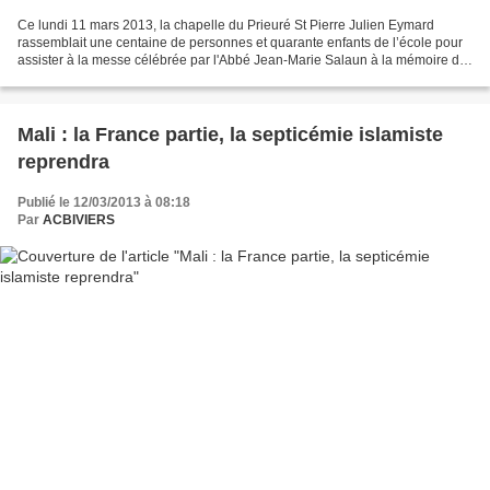
Ce lundi 11 mars 2013, la chapelle du Prieuré St Pierre Julien Eymard
rassemblait une centaine de personnes et quarante enfants de l’école pour
assister à la messe célébrée par l'Abbé Jean-Marie Salaun à la mémoire du
Colonel Bastien Thiry. Ce fut une...
Mali : la France partie, la septicémie islamiste
reprendra
Publié le 12/03/2013 à 08:18
Par
ACBIVIERS