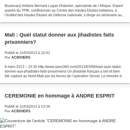
Boulevard Voltaire Bernard Lugan Historien, spécialiste de l’Afrique. Expert
auprès du TPIR, conférencier au Centre des Hautes Etudes militaires, à
l’Institut des Hautes Etudes de Défense nationale, il dirige un séminaire au
Collège interarmées de Défense...
Mali : Quel statut donner aux jihadistes faits
prisonniers?
Publié le 11/03/2013 à 22:01
Par
ACBIVIERS
8 mars 2013 – 15:35 http://www.opex360.com/2013/03/08/mali-quel-statut-
donner-aux-jihadistes-faits-prisonniers/ Un jihadiste français a bel et bien
été capturé au Nord-Mali par les forces de l’opération Serval. Le ministre de
la Défense, Jean-Yves Le...
CEREMONIE en hommage à ANDRE ESPRIT
Publié le 11/03/2013 à 13:36
Par
ACBIVIERS