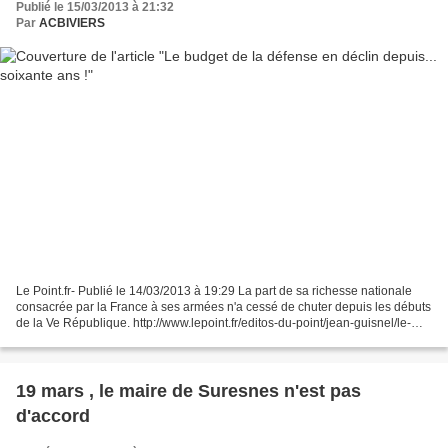
Publié le 15/03/2013 à 21:32
Par
ACBIVIERS
Le Point.fr- Publié le 14/03/2013 à 19:29 La part de sa richesse nationale
consacrée par la France à ses armées n'a cessé de chuter depuis les débuts
de la Ve République. http://www.lepoint.fr/editos-du-point/jean-guisnel/le-
budget-de-la-defense-en-declin-depuis-soixante-ans-14-03-2013-
1640131_53.php...
19 mars , le maire de Suresnes n'est pas
d'accord